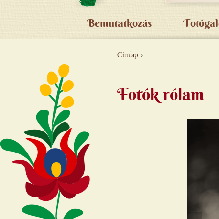
Bemutatkozás
Fotógal
Címlap
›
JELENLEGI
HELY
Fotók rólam