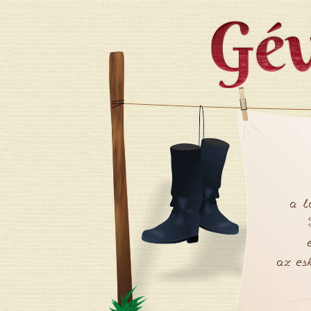
Jump to navigation
a l
az es