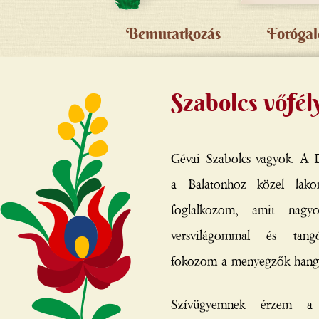
Bemutatkozás
Fotógal
Szabolcs vőfél
Gévai Szabolcs vagyok. A 
a Balatonhoz közel lako
foglalkozom, amit nagy
versvilágommal és tangó
fokozom a menyegzők hangu
Szívügyemnek érzem a 