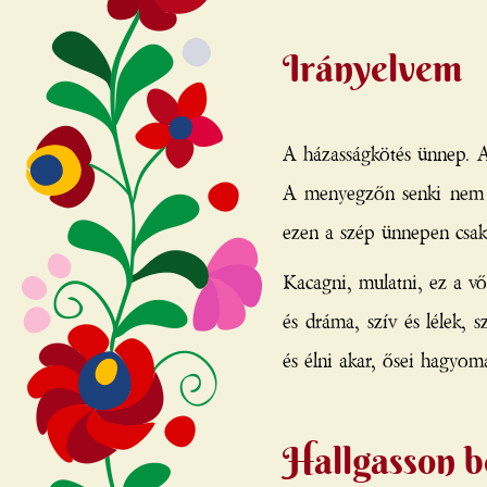
Irányelvem
A házasságkötés ünnep. A
A menyegzőn senki nem u
ezen a szép ünnepen csak 
Kacagni, mulatni, ez a vőf
és dráma, szív és lélek, 
és élni akar, ősei hagyom
Hallgasson 