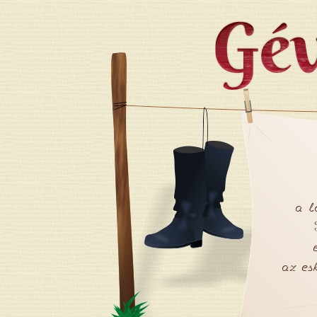
Jump to navigation
a l
az es