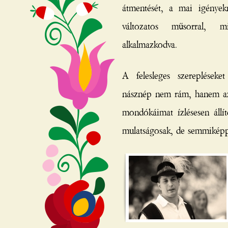
átmentését, a mai igények
változatos műsorral, 
alkalmazkodva.
A felesleges szerepléseke
násznép nem rám, hanem az 
mondókáimat ízlésesen állít
mulatságosak, de semmikép