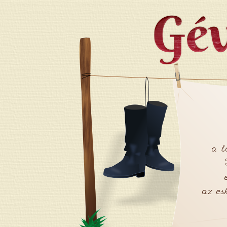
Jump to navigation
a l
az es