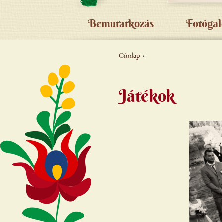
Bemutatkozás
Fotógal
Címlap
›
JELENLEGI
HELY
Játékok