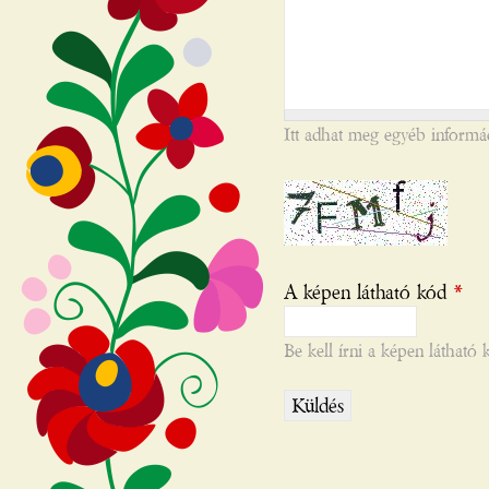
Itt adhat meg egyéb informá
A képen látható kód
*
Be kell írni a képen látható 