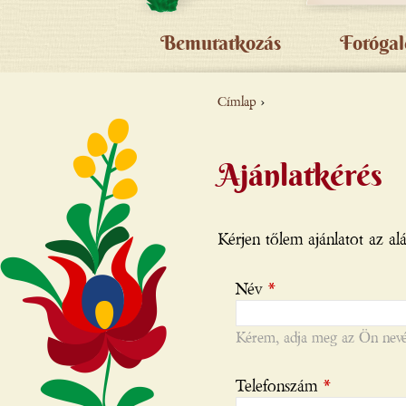
Bemutatkozás
Fotógal
Címlap
›
JELENLEGI
HELY
Ajánlatkérés
Kérjen tőlem ajánlatot az al
Név
*
Kérem, adja meg az Ön nevé
Telefonszám
*