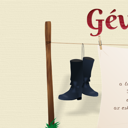
Jump to navigation
a l
az es