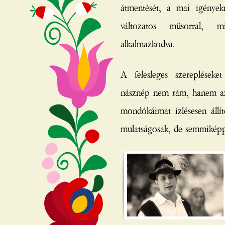
átmentését, a mai igények
változatos műsorral, 
alkalmazkodva.
A felesleges szerepléseke
násznép nem rám, hanem az 
mondókáimat ízlésesen állít
mulatságosak, de semmikép