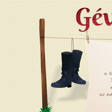
Jump to navigation
a l
az es