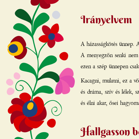
Irányelvem
A házasságkötés ünnep. A
A menyegzőn senki nem u
ezen a szép ünnepen csak 
Kacagni, mulatni, ez a vőf
és dráma, szív és lélek, 
és élni akar, ősei hagyom
Hallgasson 