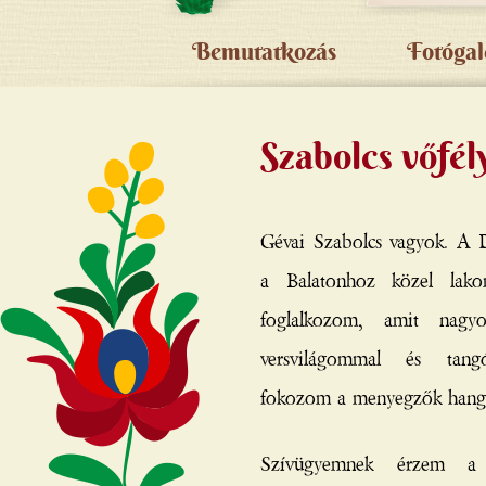
Bemutatkozás
Fotógal
Szabolcs vőfél
Gévai Szabolcs vagyok. A 
a Balatonhoz közel lako
foglalkozom, amit nagy
versvilágommal és tangó
fokozom a menyegzők hangu
Szívügyemnek érzem a 